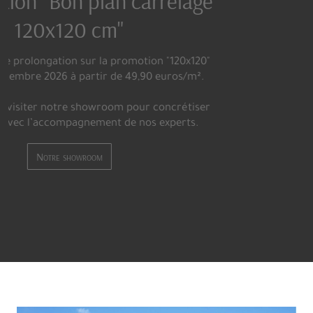
BATI-CENTRE VOUS OFFRE L'UN
DES PLUS GRANDS CHOIX DE
CARRELAGE DE PARIS
Vous trouverez, au sein de notre magasin, de sublimes
mosaïques, une variété inouïe de carrelages effet carreaux
ciment, des effets marbre dans des formats allant jusqu’à
3,20 m, des carreaux en fine épaisseur qui révolutionnent le
monde du carrelage et de la pose, des effets bois plus vrais
que nature, mais aussi des grès cérame pleine masse qui
incluent tous nos effets béton, pierre, métal ou encore
tissu.